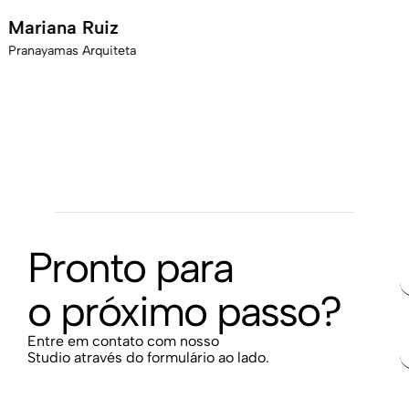
trabalho por causa da imagem
M
que transmitimos.
Pr
Zulmira Felício
Jornalista - Inormativa Midia
Pronto para
o próximo passo?
Entre em contato com nosso
Studio através do formulário ao lado.