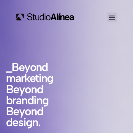
_Beyond
marketing
Beyond
branding
Beyond
design.