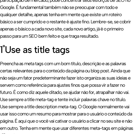
participação de mercado, pode concentrar seus esforços de SEO no
Google. É fundamental também não se preocupar com todo e
qualquer detalhe, apenas tenha em mente que existe um roteiro
básico a ser cumprido e o restante é ajuste fino. Lembre-se, se cobrir
apenas o básico a cada novo site, cada novo artigo, já é o primeiro
passo para um SEO bem feito e que traga resultado.
1˚Use as title tags
Preencha as meta tags com um bom título, descrição e as palavras
certas relevantes para o conteúdo da página ou blog post. Ainda que
não seja um fator predeterminante fazer isto organiza as suas ideias e
servem como referência para ajustes finos que possa vir a fazer no
futuro. É como diz aquele ditado, se ajudar não for, atrapalhar não vai.
Use sempre a title meta-tag e tente incluir palavras chave no título.
Use sempre a title description meta-tag. O Google normalmente vai
usar isso como um resumo para mostrar para o usuário o conteúdo da
página. É aqui que o você vai cativar o usuário a clicar no seu site e não
em outro. Tenha em mente que usar diferentes meta-tags em páginas