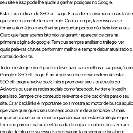
seu site e isso pode lhe ajudar a ganhar posições no Google.
Estas foram dicas de SEO on-page. É a parte relativamente mais fácil e
que você realmente tem controle. Com o tempo, fazer isso vai se
tornar automático e você vai se perguntar porque não fazia isso antes.
Claro que fazer apenas isto não vai garantir aparecer de cara na
primeira página do google. Tem que sempre analisar o tráfego, ver
quais palavras chaves performam melhor e sempre deixar atualizado o
conteúdo do site.
Todo o resto que você pode e deve fazer para melhorar sua posição no
Google é SEO off-page. É aqui que seu foco deve realmente estar.
SEO off-page envolve back links e promover seu site através do
Adwords ou usar as redes sociais como facebook, twitter e linkedin
para isso. Sempre crie conteúdo relevante e crie backlinks para o seu
site. Criar backlinks é importante pois mostra ao motor de busca aquilo
que você quer que o seu site seja: popular e de autoridade. O mais
importante a se ter em mente quando usamos esta estratégia é que
tem que parecer natural, então nada de copiar e colar os links em um
monte de blog de sucesso! Faça devagar, faça sempre e faça bem