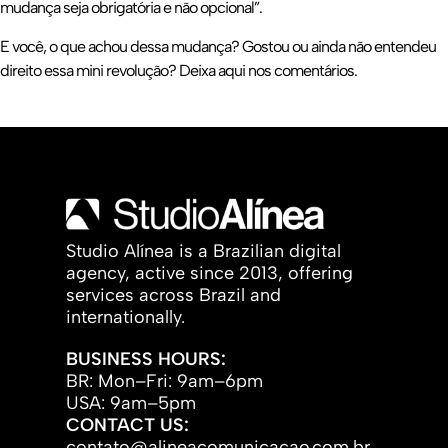
mudança seja obrigatória e não opcional”.
E você, o que achou dessa mudança? Gostou ou ainda não entendeu
direito essa mini revolução? Deixa aqui nos comentários.
Studio Alínea is a Brazilian digital
agency, active since 2013, offering
services across Brazil and
internationally.
BUSINESS HOURS:
BR: Mon–Fri: 9am–6pm
USA: 9am–5pm
CONTACT US:
contato@alineacomunicacao.com.br