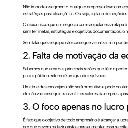
Não importa o segmento: qualquer empresa deve começar a
estratégias para alcançá-las. Ou seja, o plano de negócios
O maior risco que um negócio corre ao pular essa etapa é
sem ter metas, estratégias e objetivos documentados, o 
Sem falar que a equipe não consegue visualizar a importâ
2. Falta de motivação da e
Sabemos que uma das principais razões que têm o poder 
para o público externo é um grande equívoco.
Um time desencorajado não será produtivo e pode contami
ele não vai conseguir transmitir os valores da empresa pa
3. O foco apenas no lucro
É fato que o objetivo de todo empresário é alcançar a lucr
em que devem reduzir gastos para aumentar essa receita.