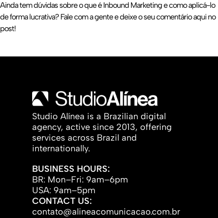
Ainda tem dúvidas sobre o que é Inbound Marketing e como aplicá-lo
de forma lucrativa? Fale com a gente e deixe o seu comentário aqui no
post!
Studio Alínea is a Brazilian digital
agency, active since 2013, offering
services across Brazil and
internationally.
BUSINESS HOURS:
BR: Mon–Fri: 9am–6pm
USA: 9am–5pm
CONTACT US:
contato@alineacomunicacao.com.br