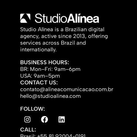
Studio Alínea is a Brazilian digital
agency, active since 2013, offering
services across Brazil and
internationally.
BUSINESS HOURS:
BR: Mon–Fri: 9am–6pm
USA: 9am–5pm
CONTACT US:
contato@alineacomunicacao.com.br
hello@studioalinea.com
FOLLOW:
CALL:
Brasil: +55 81 92004-0191