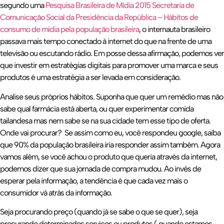
segundo uma
Pesquisa Brasileira de Mídia 2015 Secretaria de
Comunicação Social da Presidência da República – Hábitos de
consumo de mídia pela população brasileira
, o internauta brasileiro
passava mais tempo conectado à internet do que na frente de uma
televisão ou escutando rádio. Em posse dessa afirmação, podemos ver
que investir em estratégias digitais para promover uma marca e seus
produtos é uma estratégia a ser levada em consideração.
Analise seus próprios hábitos. Suponha que quer um remédio mas não
sabe qual farmácia está aberta, ou quer experimentar comida
tailandesa mas nem sabe se na sua cidade tem esse tipo de oferta.
Onde vai procurar? Se assim como eu, você respondeu google, saiba
que 90% da população brasileira iria responder assim também. Agora
vamos além, se você achou o produto que queria através da internet,
podemos dizer que sua jornada de compra mudou. Ao invés de
esperar pela informação, a tendência é que cada vez mais o
consumidor vá atrás da informação.
Seja procurando preço (quando já se sabe o que se quer), seja
procurando determinados serviços ou produtos ( quando estamos