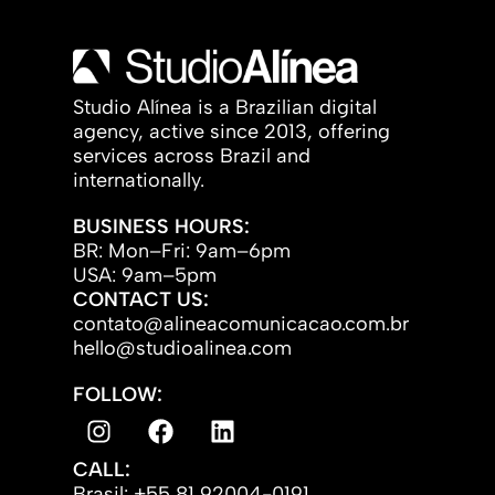
Studio Alínea is a Brazilian digital
agency, active since 2013, offering
services across Brazil and
internationally.
BUSINESS HOURS:
BR: Mon–Fri: 9am–6pm
USA: 9am–5pm
CONTACT US:
contato@alineacomunicacao.com.br
hello@studioalinea.com
FOLLOW:
CALL:
Brasil: +55 81 92004-0191