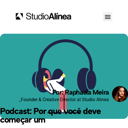
Por: Raphaela Meira
_Founder & Creative Director at Studio Alinea
Podcast: Por que você deve
começar um