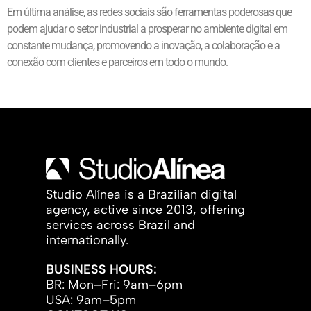
Em última análise, as redes sociais são ferramentas poderosas que
podem ajudar o setor industrial a prosperar no ambiente digital em
constante mudança, promovendo a inovação, a colaboração e a
conexão com clientes e parceiros em todo o mundo.
Studio Alínea is a Brazilian digital
agency, active since 2013, offering
services across Brazil and
internationally.
BUSINESS HOURS:
BR: Mon–Fri: 9am–6pm
USA: 9am–5pm