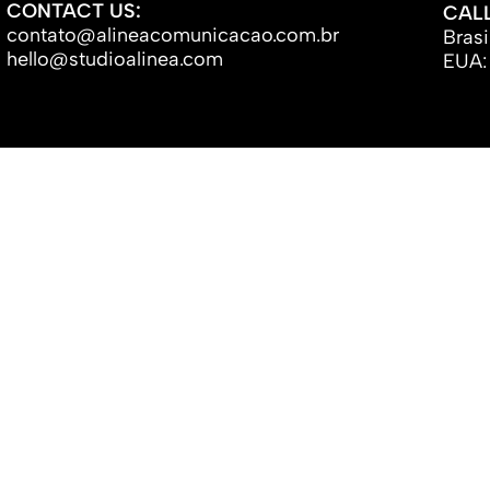
CONTACT US:
CALL
contato@alineacomunicacao.com.br
Brasi
hello@studioalinea.com
EUA: