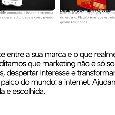
AIS
DESENVOLVIMENTO WEB
 com conteúdo, alinhado à essência
Sites que unem design, performance
ra gerar autoridade e crescimento
do usuário. Plataformas que estru
geram resultados.
e entre a sua marca e o que realme
editamos que marketing não é só s
s, despertar interesse e transform
 palco do mundo: a internet. Ajud
a e escolhida.