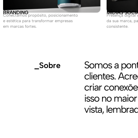
BRANDING
MÍDIAS SOCI
Conectamos propósito, posicionamento
Presença digital
e estética para transformar empresas
da sua marca, pa
em marcas fortes.
consistente.
Somos a pont
_Sobre
clientes. Acr
criar conexõe
isso no maior
vista, lembrad