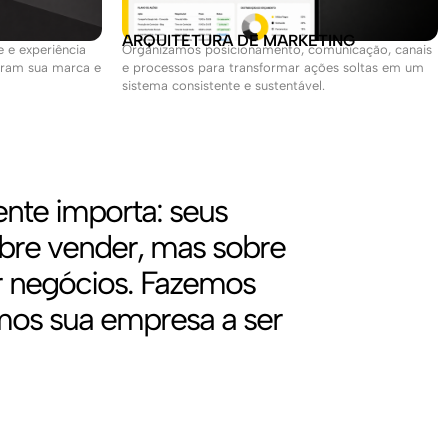
ARQUITETURA DE MARKETING
 e experiência
Organizamos posicionamento, comunicação, canais
turam sua marca e
e processos para transformar ações soltas em um
sistema consistente e sustentável.
nte importa: seus
obre vender, mas sobre
ar negócios. Fazemos
amos sua empresa a ser