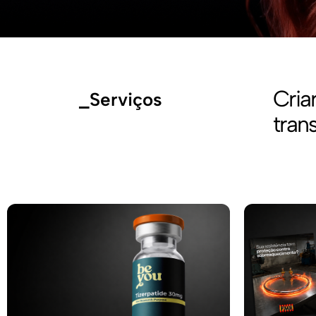
Cria
_Serviços
tran