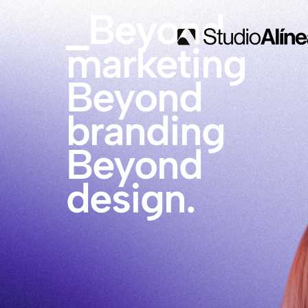
_Beyond
marketing
Beyond
branding
Beyond
design.