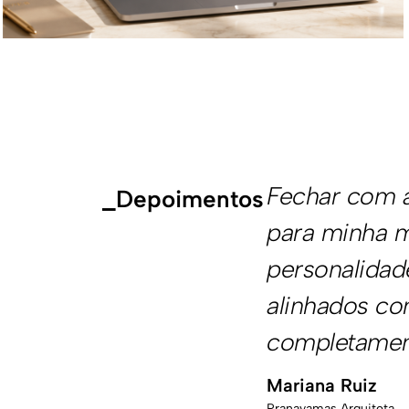
teligentes que tomei
Antes da All
_Depoimentos
tagram ganhou
improvisado.
ientes mais
comunicação 
lor mudou
Hoje recebem
por causa da
Zulmira Felício
Jornalista - Inormativa 