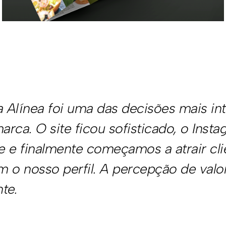
ínea, nossa empresa não tinha identid
 Em pouco tempo, eles transformara
em algo profissional, coerente e muit
os clientes que já chegam confiando
 imagem que transmitimos.
Midia