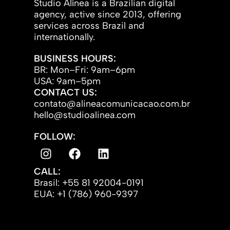
Studio Alínea is a Brazilian digital
agency, active since 2013, offering
services across Brazil and
internationally.
BUSINESS HOURS:
BR: Mon–Fri: 9am–6pm
USA: 9am–5pm
CONTACT US:
contato@alineacomunicacao.com.br
hello@studioalinea.com
FOLLOW:
CALL:
Brasil: +55 81 92004-0191
EUA: +1 (786) 960-9397